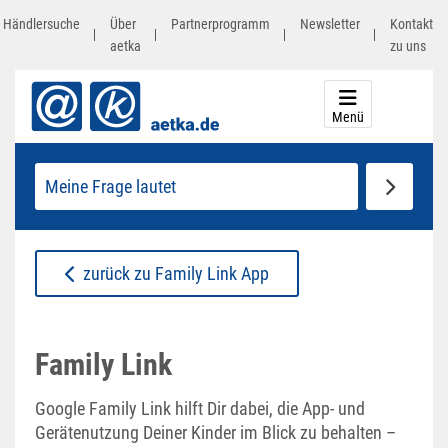
Inhalt
Händlersuche
springen
Über
Partnerprogramm
Newsletter
Kontakt
aetka
zu uns
Menü
Start
Shop
Prospekte
zurück zu Family Link App
Service
Family Link
aetkaSMART
Google Family Link hilft Dir dabei, die App- und
fragprofis
Gerätenutzung Deiner Kinder im Blick zu behalten –