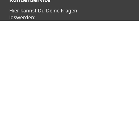
Hier kannst Du Deine Fragen
loswerden:
Klicke dafür
HIER
Vertrag widerrufen
Copyright © 2026 aetka AG - Alle Rechte vorbehalten