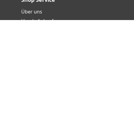
Über uns
Handy-Ankauf
Versand- und Zahlungsbedingungen
Batterieentsorgung
Hinweisgebersystem