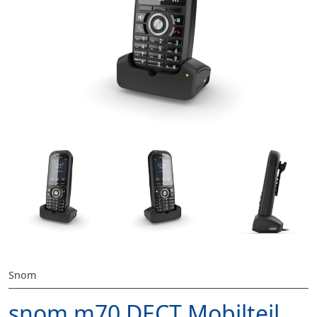
Snom
snom m70 DECT Mobilteil