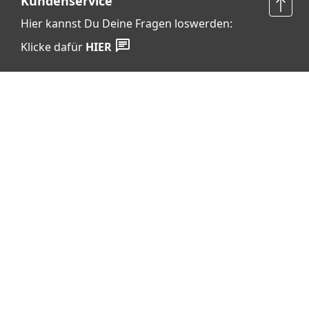
Kundenservice
Hier kannst Du Deine Fragen loswerden:
Klicke dafür
HIER
Vertrag widerrufen
Shop Service
Informationen
Barrierefreiheits­erklärung
Datenschutz
AGB
Widerrufsrecht
Cookie-Einstellungen
Impressum