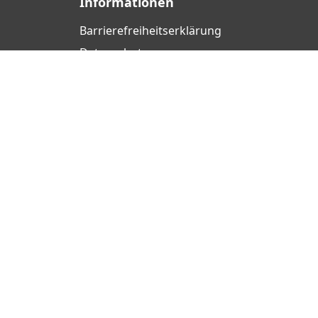
Informationen
Barrierefreiheits­erklärung
Datenschutz
AGB
Widerrufsrecht
Cookie-Einstellungen
Impressum