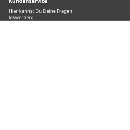
Kundenservice
Hier kannst Du Deine Fragen
loswerden:
Klicke dafür
HIER
Vertrag widerrufen
Copyright © 2026 aetka AG - Alle Rechte vorbehalten