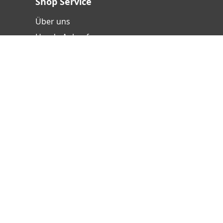
Shop Service
Über uns
Handy-Ankauf
Versand- und Zahlungsbedingungen
Batterieentsorgung
Hinweisgebersystem