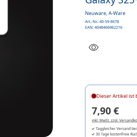
Neuware, A-Ware
Art.-Nr.:
40-59-8678
EAN:
4048466962216
Dieser Artikel is
7,90 €
inkl. MwSt. zzgl. Versandk
Taggleicher Versand bei
30 Tage kostenfreie Rü