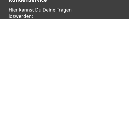
Hier kannst Du Deine Fragen
loswerden:
Klicke dafür
HIER
Vertrag widerrufen
Copyright © 2026 aetka AG - Alle Rechte vorbehalten