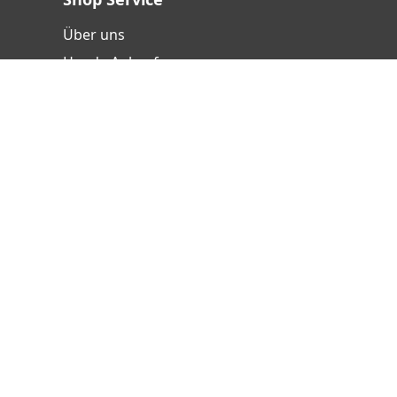
Über uns
Handy-Ankauf
Versand- und Zahlungsbedingungen
Batterieentsorgung
Hinweisgebersystem