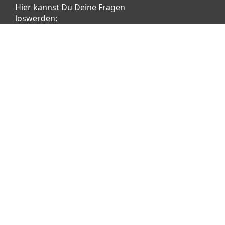
Hier kannst Du Deine Fragen
loswerden:
Klicke dafür
HIER
Vertrag widerrufen
Copyright © 2026 aetka AG - Alle Rechte vorbehalten