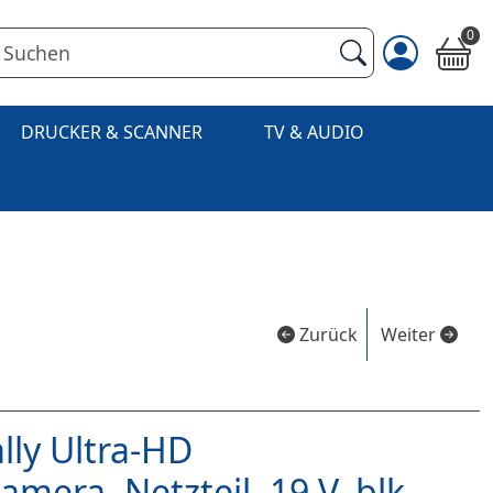
0
DRUCKER & SCANNER
TV & AUDIO
Zurück
Weiter
lly Ultra-HD
mera, Netzteil, 19 V, blk