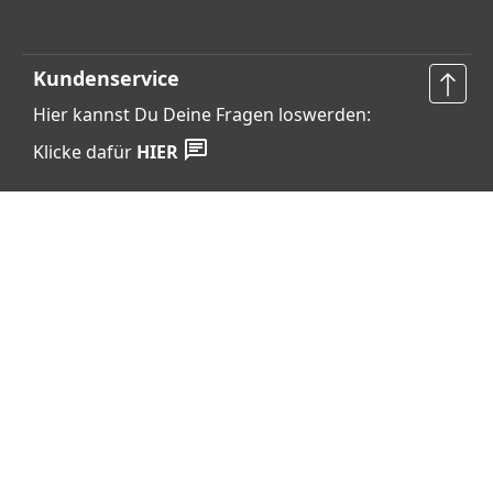
Kundenservice
Hier kannst Du Deine Fragen loswerden:
Klicke dafür
HIER
Vertrag widerrufen
Shop Service
Informationen
Barrierefreiheits­erklärung
Datenschutz
AGB
Widerrufsrecht