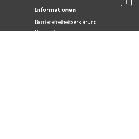
Informationen
Barrierefreiheits­erklärung
Datenschutz
AGB
Widerrufsrecht
Cookie-Einstellungen
Impressum