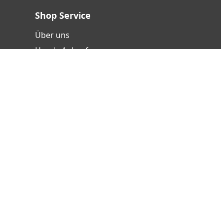
Shop Service
Über uns
Handy-Ankauf
Versand- und Zahlungsbedingungen
Batterieentsorgung
Hinweisgebersystem