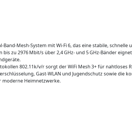
al‑Band‑Mesh‑System mit Wi‑Fi 6, das eine stabile, schne
 bis zu 2976 Mbit/s über 2,4 GHz‑ und 5 GHz‑Bänder eignet
ndgeräte.
ollen 802.11k/v/r sorgt der WiFi Mesh 3+ für nahtloses 
rschlüsselung, Gast‑WLAN und Jugendschutz sowie die kom
ür moderne Heimnetzwerke.