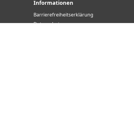
Informationen
Barrierefreiheits­erklärung
Datenschutz
AGB
Widerrufsrecht
Cookie-Einstellungen
Impressum