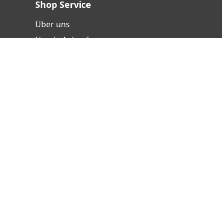
Shop Service
Über uns
Handy-Ankauf
Versand- und Zahlungsbedingungen
Batterieentsorgung
Hinweisgebersystem