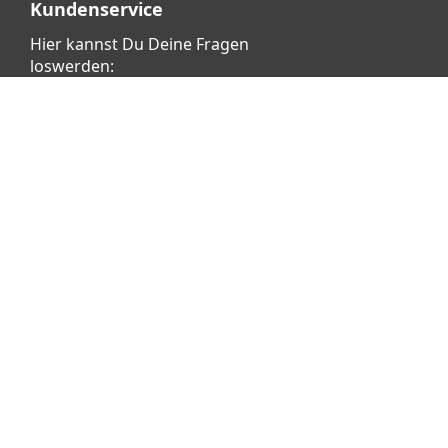
Kundenservice
Hier kannst Du Deine Fragen
loswerden:
Klicke dafür
HIER
Vertrag widerrufen
Copyright © 2026 aetka AG - Alle Rechte vorbehalten