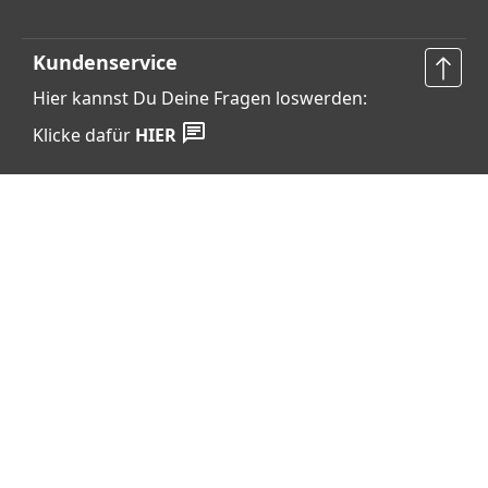
Kundenservice
Hier kannst Du Deine Fragen loswerden:
Klicke dafür
HIER
Vertrag widerrufen
Shop Service
Informationen
Barrierefreiheits­erklärung
Datenschutz
AGB
Widerrufsrecht
Cookie-Einstellungen