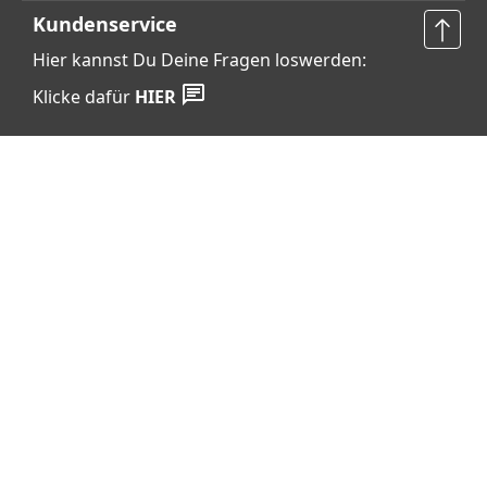
Kundenservice
Hier kannst Du Deine Fragen loswerden:
Klicke dafür
HIER
Vertrag widerrufen
Shop Service
Informationen
Barrierefreiheits­erklärung
Datenschutz
AGB
Widerrufsrecht
Cookie-Einstellungen
Impressum