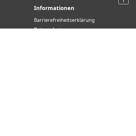
Informationen
Barrierefreiheits­erklärung
Datenschutz
AGB
Widerrufsrecht
Cookie-Einstellungen
Impressum