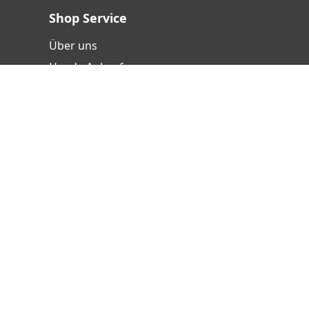
Shop Service
Über uns
Handy-Ankauf
Versand- und Zahlungsbedingungen
Batterieentsorgung
Hinweisgebersystem