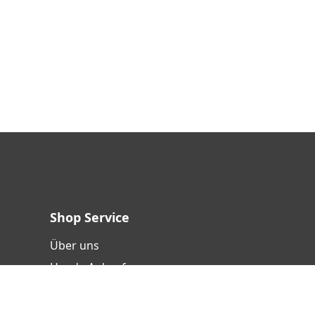
Shop Service
Über uns
Handy-Ankauf
Versand- und Zahlungsbedingungen
Batterieentsorgung