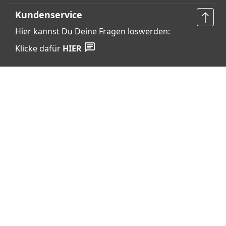
Kundenservice
Hier kannst Du Deine Fragen loswerden:
Klicke dafür
HIER
Vertrag widerrufen
Shop Service
Informationen
Barrierefreiheits­erklärung
Datenschutz
AGB
Widerrufsrecht
Cookie-Einstellungen