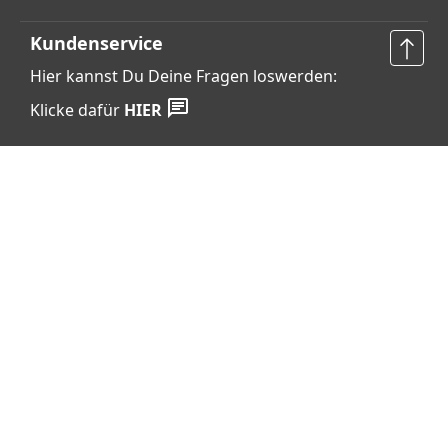
Kundenservice
Hier kannst Du Deine Fragen loswerden:
Klicke dafür
HIER
Vertrag widerrufen
Shop Service
Informationen
Barrierefreiheits­erklärung
Datenschutz
AGB
Widerrufsrecht
Cookie-Einstellungen