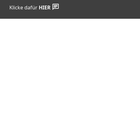
Klicke dafür
HIER
Vertrag widerrufen
Shop Service
Informationen
Barrierefreiheits­erklärung
Datenschutz
AGB
Widerrufsrecht
Cookie-Einstellungen
Impressum